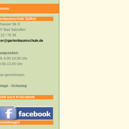
gemein
tenbaumschule Spilker
hauser Str. 8
7 Bad Salzuflen
 22 / 76 38
lker@gartenbaumschule.de
ungszeiten:
r.
9.00-18.00 Uhr
.00-13.00 Uhr
ar geschlossen
tags - Schautag
sind auch in facebook
nstaltungen