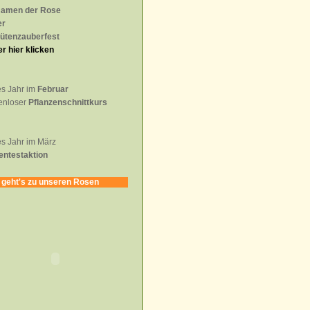
Namen der Rose
er
lütenzauberfest
er hier klicken
s Jahr im
Februar
enloser
Pflanzenschnittkurs
s Jahr im März
entestaktion
 geht's zu unseren Rosen