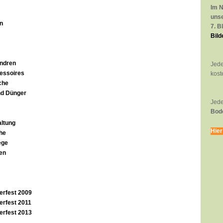
Im 
uns
n
7. B
Bild
endren
Jede
essoires
kost
che
nd Dünger
Jede
Bod
altung
Hier
he
ege
ten
erfest 2009
erfest 2011
erfest 2013