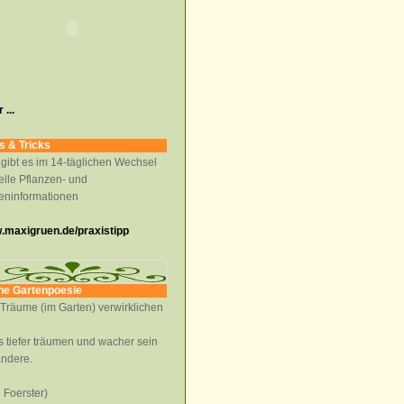
 ...
s & Tricks
 gibt es im 14-täglichen Wechsel
elle Pflanzen- und
eninformationen
maxigruen.de/praxistipp
ne Gartenpoesie
Träume (im Garten) verwirklichen
 tiefer träumen und wacher sein
andere.
l Foerster)