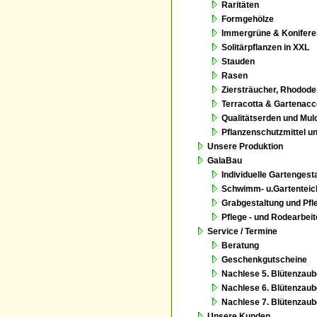
Raritäten
Formgehölze
Immergrüne & Konifere
Solitärpflanzen in XXL
Stauden
Rasen
Ziersträucher, Rhodod
Terracotta & Gartenacc
Qualitätserden und Mul
Pflanzenschutzmittel u
Unsere Produktion
GalaBau
Individuelle Gartengest
Schwimm- u.Gartenteic
Grabgestaltung und Pfl
Pflege - und Rodearbei
Service / Termine
Beratung
Geschenkgutscheine
Nachlese 5. Blütenzaub
Nachlese 6. Blütenzaub
Nachlese 7. Blütenzaub
Unsere Kunden