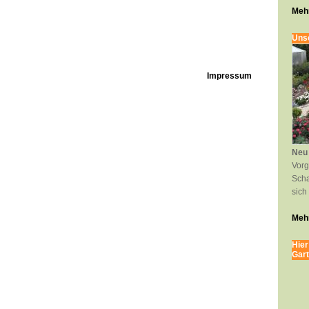
Mehr
Uns
Impressum
Neu 
Vorg
Scha
sich
Mehr
Hier
Gart