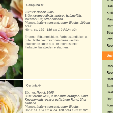
' Calapuno
®'
Hist
Züchter:
Noack 2005
Klet
Blüte:
cremegelb bis apricot, halbgefüllt,
leichter Duft, öfter blühend
Mär
Pflanze:
äußerst gesund, guter Wuchs, 100cm
Ram
breit
Höhe:
ca. 120 - 150 cm 1-2 Pfl./m⊃2;
Str
Enormer Blütenreichtum, Farbbeständigkeit u.
Zwe
gute Haltbarkeit zeichnen diese weithin
leuchtende Rose aus. Ihr interessantes
Rose
Farbspiel lässt jeden erstaunen.
Uns
Ros
Ros
Obst
' Certinia
®'
Bam
Beet
Züchter:
Noack 2005
Blüte:
cremeweiß, in der Mitte oranger Punkt,
Rari
Knospen mit rosarot gefärbtem Rand, öfter
blühend
For
Pflanze:
äußerst gesund, guter Wuchs,
Höhe:
ca. 150 cm u. ca. 120 breit 1 Pfl./m⊃2;
Imme