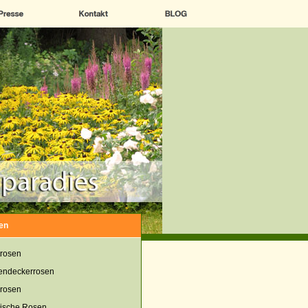
en
rosen
endeckerrosen
rosen
ische Rosen