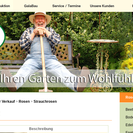
Ros
 Verkauf
>
Rosen
>
Strauchrosen
n
Beet
Bod
Edel
Beschreibung
Engl