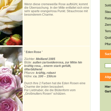
Wenn diese cremeweiße Rose aufblüht, kommt
Soli
die Überraschung. In der Mitte entfaltet sich eine
sehr aparte orange/rosa Punkt. Strauchrose mit
Sta
besonderem Charme.
Ras
Zier
Terr
Qual
Pfla
' Eden Rose '
Suc
Züchter:
Meilland 1985
Blüte:
außen zartseidenrosa, zur Mitte hin
kräftig rosa, , enorm stark gefüllt,
öfterblühend
Pflanze:
kräftig, robust
Höhe:
ca. 100 – 150cm
All
Durch Ihre 2 Farben hat die Eden Rosen eine
Charme der jeden bezaubert.
Hier
Für Liebhaber, die die Blütenform vom
Gart
„Großmutters Rosen“ schätzen.