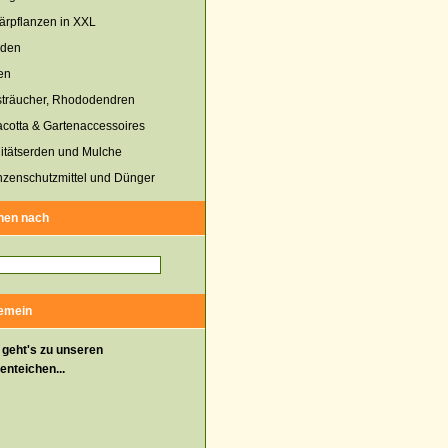
tärpflanzen in XXL
uden
en
sträucher, Rhododendren
acotta & Gartenaccessoires
itätserden und Mulche
nzenschutzmittel und Dünger
hen nach
gemein
 geht's zu unseren
enteichen...