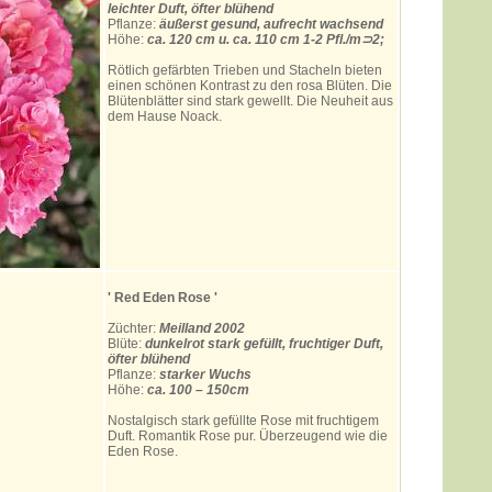
leichter Duft, öfter blühend
Pflanze:
äußerst gesund, aufrecht wachsend
Höhe:
ca. 120 cm u. ca. 110 cm 1-2 Pfl./m⊃2;
Rötlich gefärbten Trieben und Stacheln bieten
einen schönen Kontrast zu den rosa Blüten. Die
Blütenblätter sind stark gewellt. Die Neuheit aus
dem Hause Noack.
' Red Eden Rose '
Züchter:
Meilland 2002
Blüte:
dunkelrot stark gefüllt, fruchtiger Duft,
öfter blühend
Pflanze:
starker Wuchs
Höhe:
ca. 100 – 150cm
Nostalgisch stark gefüllte Rose mit fruchtigem
Duft. Romantik Rose pur. Überzeugend wie die
Eden Rose.