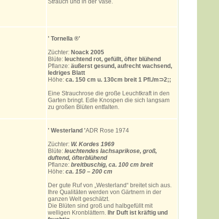
Strauch und in der Vase.
' Tornella
®'
Züchter:
Noack 2005
Blüte:
leuchtend rot, gefüllt, öfter blühend
Pflanze:
äußerst gesund, aufrecht wachsend,
ledriges Blatt
Höhe:
ca. 150 cm u. 130cm breit 1 Pfl./m⊃2;;
Eine Strauchrose die große Leuchtkraft in den
Garten bringt. Edle Knospen die sich langsam
zu großen Blüten entfalten.
' Westerland
'
ADR Rose 1974
Züchter:
W. Kordes 1969
Blüte:
leuchtendes lachsaprikose, groß,
duftend, öfterblühend
Pflanze:
breitbuschig, ca. 100 cm breit
Höhe:
ca. 150 – 200 cm
Der gute Ruf von „Westerland“ breitet sich aus.
Ihre Qualitäten werden von Gärtnern in der
ganzen Welt geschätzt.
Die Blüten sind groß und halbgefüllt mit
welligen Kronblättern.
Ihr Duft ist kräftig und