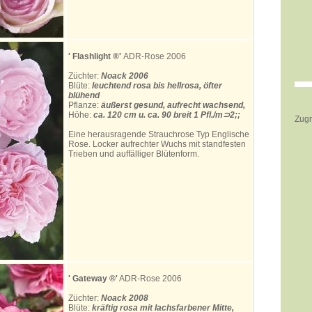
' Flashlight
®'
ADR-Rose 2006
Züchter:
Noack 2006
Blüte:
leuchtend rosa bis hellrosa, öfter
blühend
Pflanze:
äußerst gesund, aufrecht wachsend,
Höhe:
ca. 120 cm u. ca. 90 breit 1 Pfl./m⊃2;;
Zugr
Eine herausragende Strauchrose Typ Englische
Rose. Locker aufrechter Wuchs mit standfesten
Trieben und auffälliger Blütenform.
' Gateway ®'
ADR-Rose 2006
Züchter:
Noack 2008
Blüte:
kräftig
rosa mit lachsfarbener Mitte,