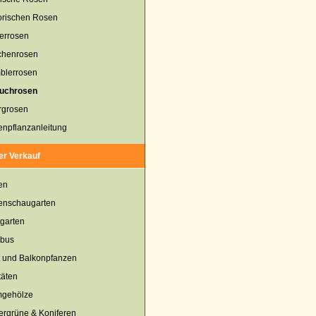
orischen Rosen
terrosen
chenrosen
blerrosen
auchrosen
rgrosen
npflanzanleitung
er Verkauf
en
enschaugarten
garten
bus
 und Balkonpfanzen
täten
mgehölze
rgrüne & Koniferen