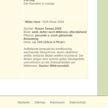
fruchtig.
Der Klassiker in orange.
' White Haze
'
ADR-Rose 2004
Züchter:
Rosen Tantau 2005
Blüte:
weiß, duftet nach Wildrose, öfterblühend
Pflanze:
gesunde u. stark glänzende
Belaubung
Höhe:
ca. 100-150cm 4 Pfl./m²;
Auffallende kompakt bis breitbuschig
wachsende Strauchrose, deren strahlend
weiße, einfache Blüten weithin leuchtend. Die
Blüten zeigen sehr schöne gelbe Staubgefäße
und erinnern an die Zistrosenblüten am
Mittelmeer.
Starker Wildrosenduft.
Startseite
Sitemap
Impressum
Datenschutz