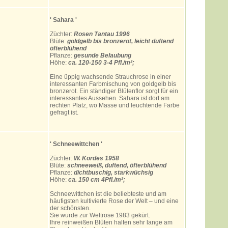
' Sahara
'
Züchter:
Rosen Tantau 1996
Blüte:
goldgelb bis bronzerot, leicht duftend
öfterblühend
Pflanze:
gesunde Belaubung
Höhe:
ca. 120-150 3-4 Pfl./m²;
Eine üppig wachsende Strauchrose in einer
interessanten Farbmischung von goldgelb bis
bronzerot. Ein ständiger Blütenflor sorgt für ein
interessantes Aussehen. Sahara ist dort am
rechten Platz, wo Masse und leuchtende Farbe
gefragt ist.
' Schneewittchen '
Züchter:
W. Kordes 1958
Blüte:
schneeweiß, duftend, öfterblühend
Pflanze:
dichtbuschig, starkwüchsig
Höhe:
ca. 150 cm 4Pfl./m²;
Schneewittchen ist die beliebteste und am
häufigsten kultivierte Rose der Welt – und eine
der schönsten.
Sie wurde zur Weltrose 1983 gekürt.
Ihre reinweißen Blüten halten sehr lange am