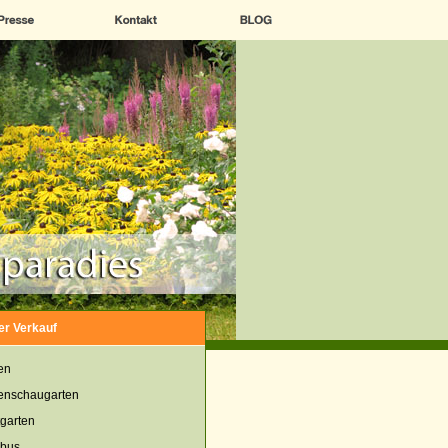
er Verkauf
en
enschaugarten
garten
bus