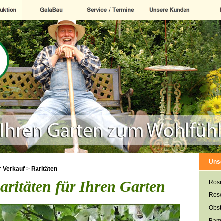
Uns
 Verkauf
>
Raritäten
aritäten für Ihren Garten
Ros
Ros
Obst
Bam