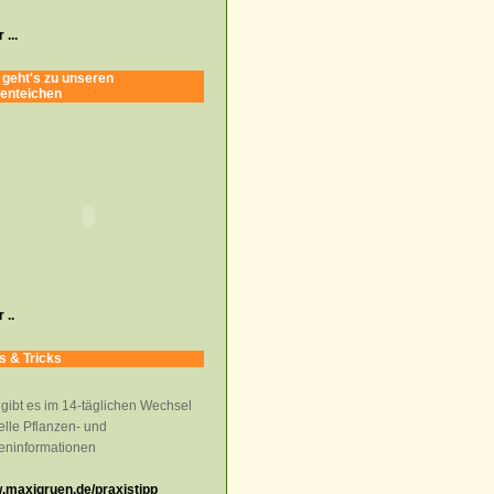
 ...
 geht's zu unseren
enteichen
 ..
s & Tricks
 gibt es im 14-täglichen Wechsel
elle Pflanzen- und
eninformationen
maxigruen.de/praxistipp