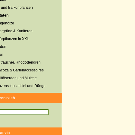
 und Balkonpfanzen
täten
mgehölze
rgrüne & Koniferen
tärpflanzen in XXL
uden
en
sträucher, Rhododendren
acotta & Gartenaccessoires
itätserden und Mulche
nzenschutzmittel und Dünger
hen nach
gemein