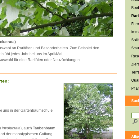
Beet
Rari
For
Imme
Soli
olucrata)
Auswahl an Raritäten und Besonderheiten. Zum Beispiel den
Sta
blüht jedes Jahr bei uns im April/Mai.
Ras
 Auswahl für eine Raritäten oder Neuzüchtungen
Zier
Terr
Qual
rten:
Pfla
Suc
bei uns in der Gartenbaumschule
 involucrata
), auch
Taubenbaum
enart der monotypischen Gattung
All