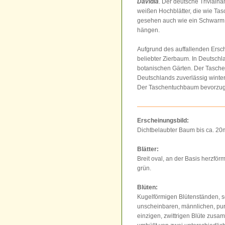
Davidia
. Der deutsche Trivialn
weißen Hochblätter, die wie Ta
gesehen auch wie ein Schwarm 
hängen.
Aufgrund des auffallenden Ersc
beliebter Zierbaum. In Deutsc
botanischen Gärten. Der Tasche
Deutschlands zuverlässig winter
Der Taschentuchbaum bevorzugt 
Erscheinungsbild:
Dichtbelaubter Baum bis ca. 2
Blätter:
Breit oval, an der Basis herzförmi
grün.
Blüten:
Kugelförmigen Blütenständen, se
unscheinbaren, männlichen, pur
einzigen, zwittrigen Blüte zusa