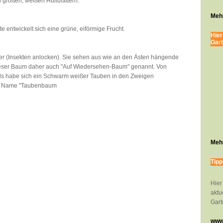
h großen, weißen Hüllblättern.
Mehr
te entwickelt sich eine grüne, eiförmige Frucht.
Hier
Gart
ter (Insekten anlocken). Sie sehen aus wie an den Ästen hängende
dieser Baum daher auch "Auf Wiedersehen-Baum" genannt. Von
ls habe sich ein Schwarm weißer Tauben in den Zweigen
er Name "Taubenbaum
Mehr
Tipp
Hier
aktu
Gart
www.