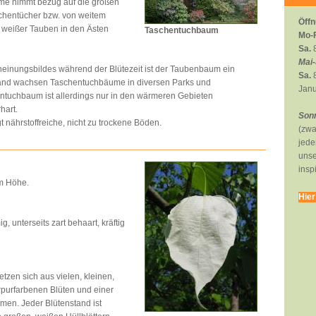
ame nimmt bezug auf die großen
schentücher bzw. von weitem
Öffn
weißer Tauben in den Ästen
Taschentuchbaum
Mo-F
Sa.
8
Mai-
heinungsbildes während der Blütezeit ist der Taubenbaum ein
Sa.
8
hland wachsen Taschentuchbäume in diversen Parks und
Janu
ntuchbaum ist allerdings nur in den wärmeren Gebieten
hart.
Sonn
nährstoffreiche, nicht zu trockene Böden.
(zwa
jede
unse
insp
0m Höhe.
Hier
g, unterseits zart behaart, kräftig
tzen sich aus vielen, kleinen,
purfarbenen Blüten und einer
mmen. Jeder Blütenstand ist