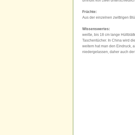
umhüllt von zwei unterschiedlic
Früchte:
Aus der einzelnen zwittrigen Blü
Wissenswertes:
weiße, bis 18 cm lange Hüllblät
Taschentücher. In China wird 
weitem hat man den Eindruck, a
niedergelassen, daher auch d